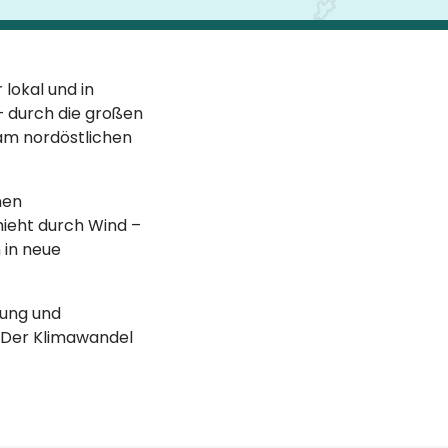
 lokal und in
– durch die großen
am nordöstlichen
nen
hieht durch Wind –
 in neue
tung und
. Der Klimawandel